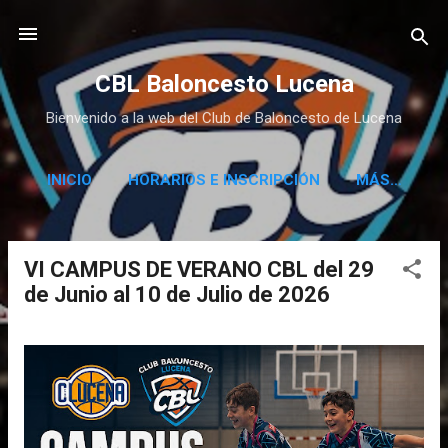
Ir al contenido principal
CBL Baloncesto Lucena
Bienvenido a la web del Club de Baloncesto de Lucena
INICIO
HORARIOS E INSCRIPCIÓN
MÁS…
VI CAMPUS DE VERANO CBL del 29
E
de Junio al 10 de Julio de 2026
n
t
r
a
d
a