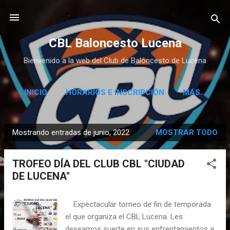
Ir al contenido principal
CBL Baloncesto Lucena
Bienvenido a la web del Club de Baloncesto de Lucena
INICIO
HORARIOS E INSCRIPCIÓN
MÁS…
Mostrando entradas de junio, 2022
MOSTRAR TODO
E
n
TROFEO DÍA DEL CLUB CBL "CIUDAD
t
DE LUCENA"
r
a
Expectacular torneo de fin de temporada
d
el que organiza el CBL Lucena. Les
a
deseamos suerte en sus enfrentamientos a