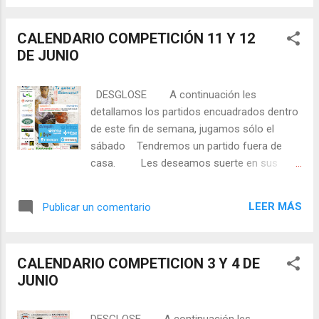
todos ellos. 💪🏀🏀 Toca disfrutar...
VIERNES 17 DE JUNIO
CALENDARIO COMPETICIÓN 11 Y 12
LOCALES CBL ENCHUFE SOLAR & CB
DE JUNIO
CORDOBASKET 19:00 Ciudad Deportiva de
Lucena (Pista 4) - PREMINI También
puedes seguirnos o ponerte en contacto a
DESGLOSE A continuación les
través de nuestras redes sociales:
detallamos los partidos encuadrados dentro
de este fin de semana, jugamos sólo el
sábado Tendremos un partido fuera de
casa. Les deseamos suerte en sus
enfrentamientos a todos ellos. 💪🏀🏀 Toca
disfrutar... SABADO 11 DE JUNIO
LEER MÁS
Publicar un comentario
VISITANT ES UCB CAMPER
EUROGAZA & CBL CBL ENCHUFE SOLAR
10:00 IDM Valdeolleros (Córdoba) - PREMINI
CALENDARIO COMPETICION 3 Y 4 DE
También puedes seguirnos o ponerte en
JUNIO
contacto a través de nuestras redes
sociales: