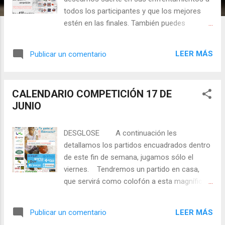
s
todos los participantes y que los mejores
estén en las finales. También puedes
seguirnos o ponerte en contacto a través de
nuestras redes sociales:
LEER MÁS
Publicar un comentario
CALENDARIO COMPETICIÓN 17 DE
JUNIO
DESGLOSE A continuación les
detallamos los partidos encuadrados dentro
de este fin de semana, jugamos sólo el
viernes. Tendremos un partido en casa,
que servirá como colofón a esta magnífica
temporada, es el último y con el se cierran
las competiciones oficiales. Les
LEER MÁS
Publicar un comentario
deseamos suerte en sus enfrentamientos a