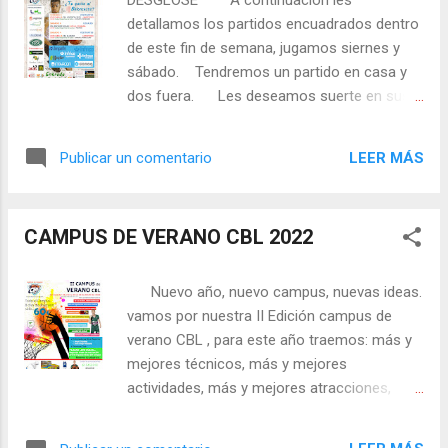
DESGLOSE A continuación les
detallamos los partidos encuadrados dentro
de este fin de semana, jugamos siernes y
sábado. Tendremos un partido en casa y
dos fuera. Les deseamos suerte en sus
enfrentamientos a todos ellos, tanto los de
liga regular como los amistosos. 💪🏀🏀
LEER MÁS
Publicar un comentario
Toca disfrutar... VIERNES 3 DE JUNIO
VISITANT ES CDB CABRA &
CBL LOGINTIA 2023 18:30 Ciudad Deportiva
CAMPUS DE VERANO CBL 2022
de Cabra- INFANTIL FEMENINO SABADO 4
DE JUNIO LOCALES
CBL ENCHUFE SOLAR & CB AL-YUSSANA
Nuevo año, nuevo campus, nuevas ideas.
10:00 Ciudad Deportiva de Lucena - PREMINI
vamos por nuestra II Edición campus de
SABADO 4 DE JUNIO ...
verano CBL , para este año traemos: más y
mejores técnicos, más y mejores
actividades, más y mejores atracciones,
más entretenimiento y además estará con
nosotros Alberto Díaz , base del UNICAJA y