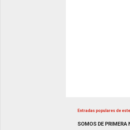
t
a
r
i
o
s
Entradas populares de este
SOMOS DE PRIMERA 