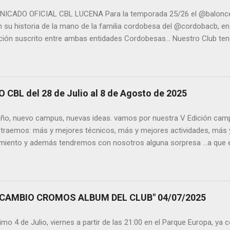
ADO OFICIAL CBL LUCENA Para la temporada 25/26 el @balonces
n su historia de la mano de la familia cordobesa del @cordobacb, en
ción suscrito entre ambas entidades Cordobesas... Nuestro Club ten
vez en LIGA PRIMERA NACIONAL bajo el nombre de COTO CCB LUCEN
je y rodaje para el año que viene, que dicho equipo militará en TE
de dirección de nuestro Club, queremos dejar constancia de nuestr
por nuestras Escuelas Deportivas de Baloncesto y con nuestras cat
BL del 28 de Julio al 8 de Agosto de 2025
, este nuevo proyecto del Club no influirá en las mismas, ni deport
án vías de financiación independientes, al igual que recursos deport
o, nuevo campus, nuevas ideas. vamos por nuestra V Edición camp
 y dejar patente, que seguiremos apostando e invirtiendo, como has
 traemos: más y mejores técnicos, más y mejores actividades, más 
miento y además tendremos con nosotros alguna sorpresa ...a que es
disfruta y diviértete. ¿ Quieres saber más?, pues te dejo un infor
desglosando cada una de las actividades que vamos a realizar, sepa
lúdicas y extras, y aún nos queda alguna sorpresa, pero claro si te la
. ACTIVIDADES DIARIAS Tecnificación Baloncesto Entrenamiento
CAMBIO CROMOS ALBUM DEL CLUB" 04/07/2025
os. Pase, bote y tiro serán los objetivos de los diferentes Bloques 
onar en el Campus. Tomando cada Entrenador un enfoque distinto y 
o 4 de Julio, viernes a partir de las 21:00 en el Parque Europa, ya 
ción de Calidad. Ad aptado a categorías y nivel de...