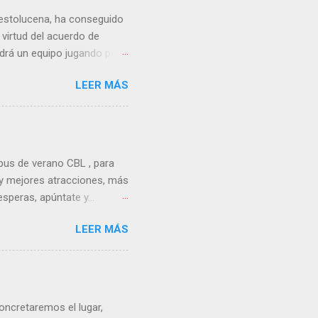
tolucena, ha conseguido
 virtud del acuerdo de
drá un equipo jugando por
A que nos servirá de
LEER MÁS
RCERA FEB . Desde los
o compromiso y firme
egorías base y de
iva, ni económicamente, ya
ivos y técnicos, así como
us de verano CBL , para
ta ahora, en entrenadores
y mejores atracciones, más
peras, apúntate y...
me detallado de nuestro
LEER MÁS
radas y especificadas en
 contamos ya, deja de ser
s basados en los
a aprender, mejorar y
motivador para conseguir
concretaremos el lugar,