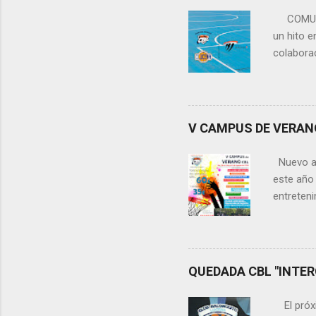
COMUNIC
un hito e
colabora
primera 
aprendiza
órganos 
apuesta 
V CAMPUS DE VERANO C
formación
que tendr
Nuevo añ
remarcar
este año
de ca...
entreteni
aprende, 
campus, 
diarias, 
sorpresa
QUEDADA CBL "INTER
fundament
perfecci
El próxim
una Forma