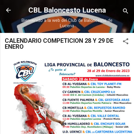
Ir al contenido principal
CBL Baloncesto Lucena
Bienvenido a la web del Club de Baloncesto de
Lucena
CALENDARIO COMPETICION 28 Y 29 DE
ENERO