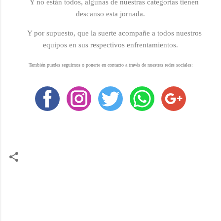
Y no están todos, algunas de nuestras categorías tienen
descanso esta jornada.
Y por supuesto, que la suerte acompañe a todos nuestros
equipos en sus respectivos enfrentamientos.
También puedes seguirnos o ponerte en contacto a través de nuestras redes sociales:
C
o
m