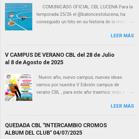
COMUNICADO OFICIAL CBL LUCENA Para la
temporada 25/26 el @baloncestolucena, ha
conseguido un hito en su historia de la mano
de la familia cordobesa del @cordobacb, en
LEER MÁS
virtud del acuerdo de colaboración suscrito
entre ambas entidades Cordobesas... Nuestro
Club tendrá un equipo jugando por primera vez
V CAMPUS DE VERANO CBL del 28 de Julio
en LIGA PRIMERA NACIONAL bajo el nombre
al 8 de Agosto de 2025
de COTO CCB LUCENA que nos servirá de
aprendizaje y rodaje para el año que viene, que
Nuevo año, nuevo campus, nuevas ideas.
dicho equipo militará en TERCERA FEB . Desde
vamos por nuestra V Edición campus de
los órganos de dirección de nuestro Club,
verano CBL , para este año traemos: más y
queremos dejar constancia de nuestro
mejores técnicos, más y mejores actividades,
compromiso y firme apuesta por nuestras
LEER MÁS
más y mejores atracciones, más
Escuelas Deportivas de Baloncesto y con
entretenimiento y además tendremos con
nuestras categorías base y de formación, este
nosotros alguna sorpresa ...a que esperas,
QUEDADA CBL "INTERCAMBIO CROMOS
nuevo proyecto del Club no influirá en las
apúntate y... aprende, disfruta y diviértete. ¿
ALBUM DEL CLUB" 04/07/2025
mismas, ni deportiva, ni económicamente, ya
Quieres saber más?, pues te dejo un informe